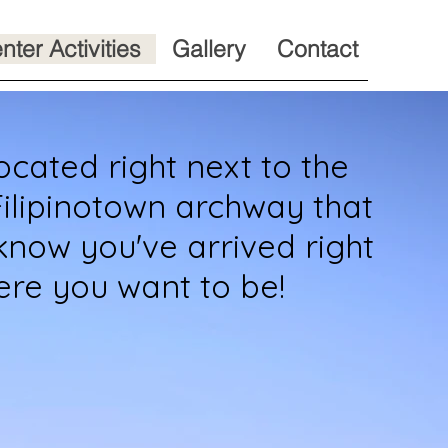
nter Activities
Gallery
Contact
ocated right next to the
Filipinotown archway that
know you've arrived right
re you want to be!