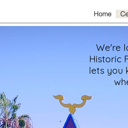
Home
Ce
We're l
Historic 
lets you 
whe