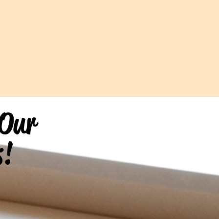
 Our
s!