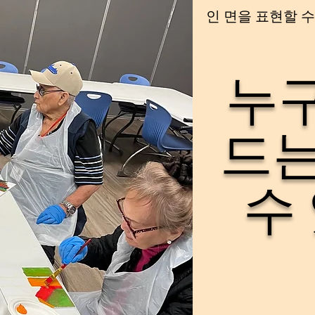
인 면을 표현할 수
누
드는
수